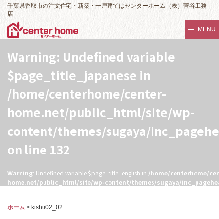
千葉県香取市の注文住宅・新築・一戸建てはセンターホーム（株）菅谷工務
店
MENU
Warning
: Undefined variable
$page_title_japanese in
/home/centerhome/center-
home.net/public_html/site/wp-
content/themes/sugaya/inc_pageh
on line
132
Warning
: Undefined variable $page_title_english in
/home/centerhome/cen
home.net/public_html/site/wp-content/themes/sugaya/inc_pagehe
132
ホーム
>
kishu02_02