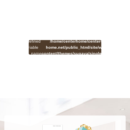
:
一
Undefined
/home/centerhome/center-
on
覧
Warning
variable
home.net/public_html/site/wp-
41
line
へ
$cat_name
content/themes/sugaya/single.php
戻
in
る