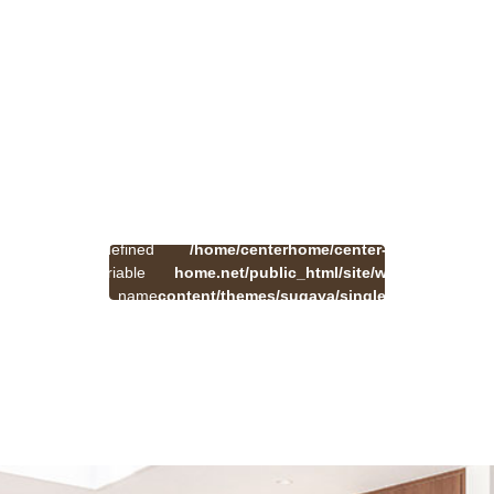
:
一
Undefined
/home/centerhome/center-
on
覧
Warning
variable
home.net/public_html/site/wp-
41
line
へ
$cat_name
content/themes/sugaya/single.php
戻
in
る