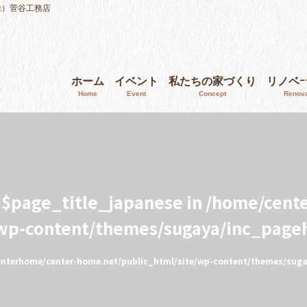
株）菅谷工務店
ホーム
イベント
私たちの家づくり
リノベ
Home
Event
Concept
Renova
e $page_title_japanese in
/home/cent
/wp-content/themes/sugaya/inc_page
nterhome/center-home.net/public_html/site/wp-content/themes/sug