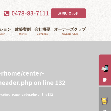
お問い合わせ
ｰション
建築実例
会社概要
オーナーズクラブ
tion
Works
Company
Owners Club
erhome/center-
header.php
on line
132
aya/inc_pageheader.php
on line
132