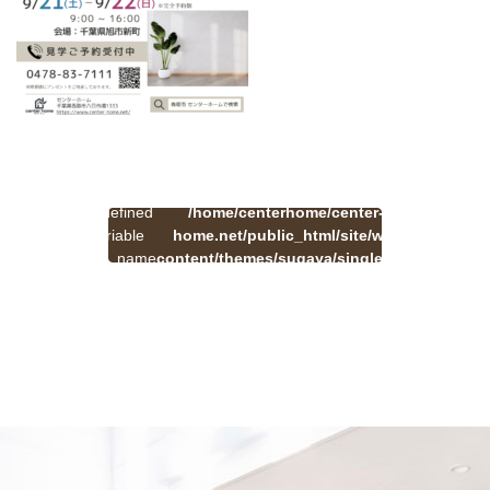
:
一
Undefined
/home/centerhome/center-
on
覧
Warning
variable
home.net/public_html/site/wp-
41
line
へ
$cat_name
content/themes/sugaya/single.php
戻
in
る