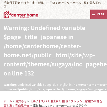
千葉県香取市の注文住宅・新築・一戸建てはセンターホーム（株）菅谷工務
店
MENU
Warning
: Undefined variable
$page_title_japanese in
/home/centerhome/center-
home.net/public_html/site/wp-
content/themes/sugaya/inc_pageh
on line
132
Warning
: Undefined variable $page_title_english in
/home/centerhome/cen
home.net/public_html/site/wp-content/themes/sugaya/inc_pagehe
132
ホーム
>
お知らせ
>
【終了】9月21日(土)22日(日)「フレッシュ家族の幸せを
育む家」完成見学会
>
香取市にあるセンターホームの完成見学会