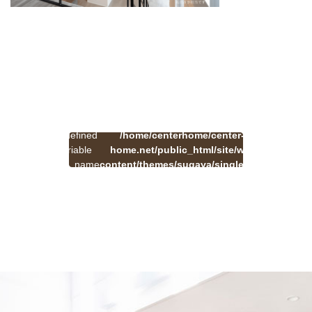
:
一
Undefined
/home/centerhome/center-
on
覧
Warning
variable
home.net/public_html/site/wp-
41
line
へ
$cat_name
content/themes/sugaya/single.php
戻
in
る