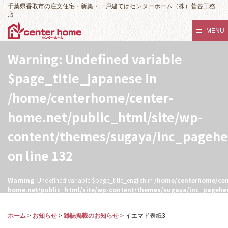
千葉県香取市の注文住宅・新築・一戸建てはセンターホーム（株）菅谷工務
店
MENU
Warning
: Undefined variable
$page_title_japanese in
/home/centerhome/center-
home.net/public_html/site/wp-
content/themes/sugaya/inc_pageh
on line
132
Warning
: Undefined variable $page_title_english in
/home/centerhome/cen
home.net/public_html/site/wp-content/themes/sugaya/inc_pagehe
132
ホーム
>
お知らせ
>
雑誌掲載のお知らせ
>
イエマド表紙3