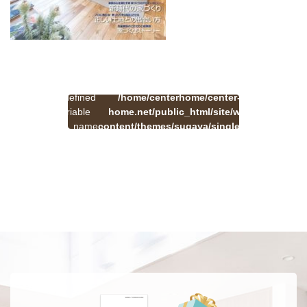
:
一
Undefined
/home/centerhome/center-
on
覧
Warning
variable
home.net/public_html/site/wp-
41
line
へ
$cat_name
content/themes/sugaya/single.php
戻
in
る