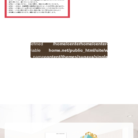
:
一
Undefined
/home/centerhome/center-
on
覧
Warning
variable
home.net/public_html/site/wp-
41
line
へ
$cat_name
content/themes/sugaya/single.php
戻
in
る