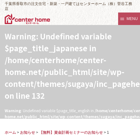
千葉県香取市の注文住宅・新築・一戸建てはセンターホーム（株）菅谷工務
店
MENU
Warning
: Undefined variable
$page_title_japanese in
/home/centerhome/center-
home.net/public_html/site/wp-
content/themes/sugaya/inc_pageh
on line
132
Warning
: Undefined variable $page_title_english in
/home/centerhome/cen
home.net/public_html/site/wp-content/themes/sugaya/inc_pagehe
132
ホーム
>
お知らせ
>
【無料】資金計画セミナーのお知らせ
>
1