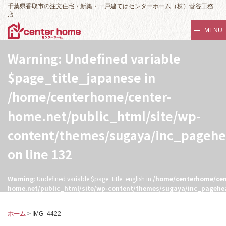
千葉県香取市の注文住宅・新築・一戸建てはセンターホーム（株）菅谷工務
店
MENU
Warning
: Undefined variable
$page_title_japanese in
/home/centerhome/center-
home.net/public_html/site/wp-
content/themes/sugaya/inc_pageh
on line
132
Warning
: Undefined variable $page_title_english in
/home/centerhome/cen
home.net/public_html/site/wp-content/themes/sugaya/inc_pagehe
132
ホーム
>
IMG_4422