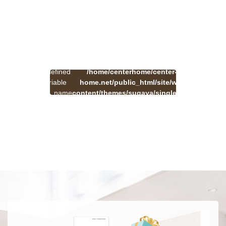
:
一
Undefined
/home/centerhome/center-
on
覧
Warning
variable
home.net/public_html/site/wp-
41
line
へ
$cat_name
content/themes/sugaya/single.php
戻
in
る