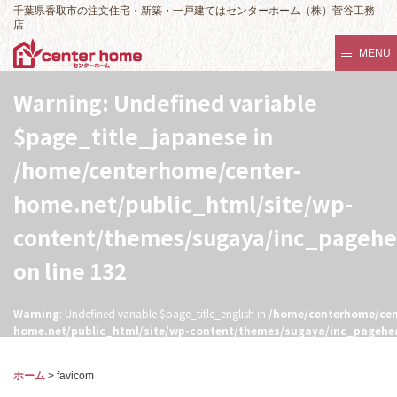
千葉県香取市の注文住宅・新築・一戸建てはセンターホーム（株）菅谷工務
店
MENU
Warning
: Undefined variable
$page_title_japanese in
/home/centerhome/center-
home.net/public_html/site/wp-
content/themes/sugaya/inc_pageh
on line
132
Warning
: Undefined variable $page_title_english in
/home/centerhome/cen
home.net/public_html/site/wp-content/themes/sugaya/inc_pagehe
132
ホーム
>
favicom