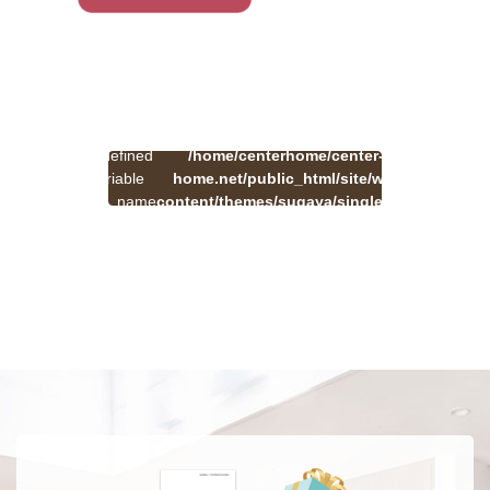
:
一
Undefined
/home/centerhome/center-
on
覧
Warning
variable
home.net/public_html/site/wp-
41
line
へ
$cat_name
content/themes/sugaya/single.php
戻
in
る