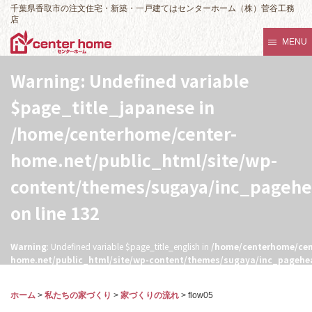
千葉県香取市の注文住宅・新築・一戸建てはセンターホーム（株）菅谷工務
店
MENU
Warning
: Undefined variable
$page_title_japanese in
/home/centerhome/center-
home.net/public_html/site/wp-
content/themes/sugaya/inc_pageh
on line
132
Warning
: Undefined variable $page_title_english in
/home/centerhome/cen
home.net/public_html/site/wp-content/themes/sugaya/inc_pagehe
132
ホーム
>
私たちの家づくり
>
家づくりの流れ
>
flow05