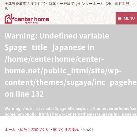
千葉県香取市の注文住宅・新築・一戸建てはセンターホーム（株）菅谷工務
店
MENU
Warning
: Undefined variable
$page_title_japanese in
/home/centerhome/center-
home.net/public_html/site/wp-
content/themes/sugaya/inc_pageh
on line
132
Warning
: Undefined variable $page_title_english in
/home/centerhome/cen
home.net/public_html/site/wp-content/themes/sugaya/inc_pagehe
132
ホーム
>
私たちの家づくり
>
家づくりの流れ
>
flow02