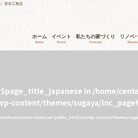
株）菅谷工務店
ホーム
イベント
私たちの家づくり
リノベ
Home
Event
Concept
Renova
e $page_title_japanese in
/home/cent
/wp-content/themes/sugaya/inc_page
nterhome/center-home.net/public_html/site/wp-content/themes/sug