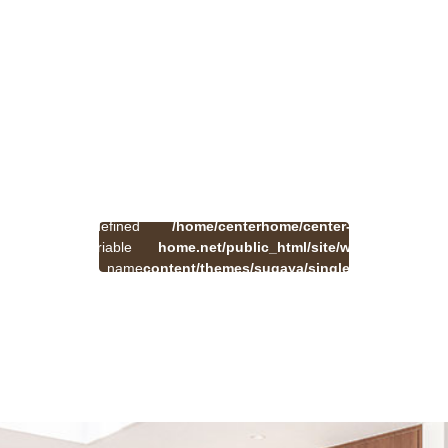
:
一
Undefined
/home/centerhome/center-
on
覧
Warning
variable
home.net/public_html/site/wp-
41
line
へ
$cat_name
content/themes/sugaya/single.php
戻
in
る