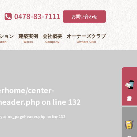
お問い合わせ
ｰション
建築実例
会社概要
オーナーズクラブ
tion
Works
Company
Owners Club
erhome/center-
header.php
on line
132
aya/inc_pageheader.php
on line
132