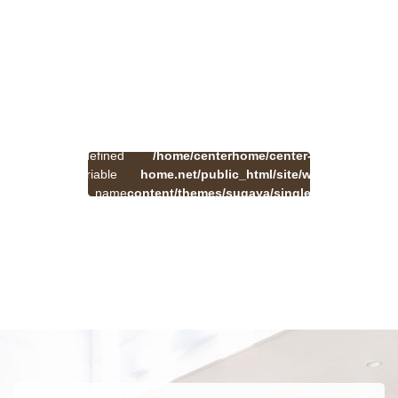
:
一
Undefined
/home/centerhome/center-
on
覧
Warning
variable
home.net/public_html/site/wp-
41
line
へ
$cat_name
content/themes/sugaya/single.php
戻
in
る