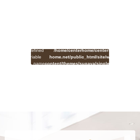
:
一
Undefined
/home/centerhome/center-
on
覧
Warning
variable
home.net/public_html/site/wp-
41
line
へ
$cat_name
content/themes/sugaya/single.php
戻
in
る