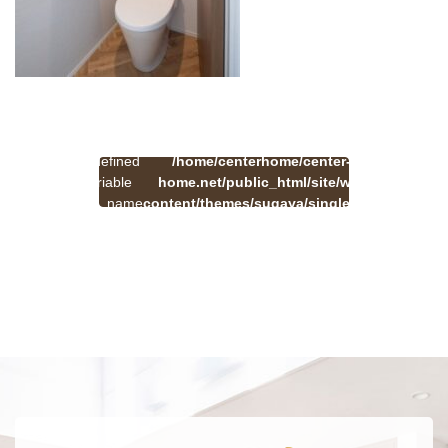
:
一
Undefined
/home/centerhome/center-
on
覧
Warning
variable
home.net/public_html/site/wp-
41
line
へ
$cat_name
content/themes/sugaya/single.php
戻
in
る