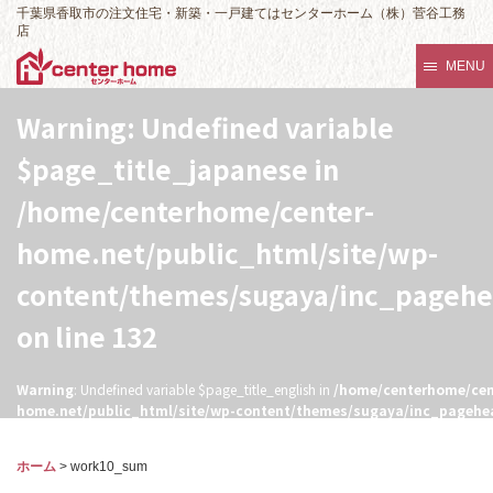
千葉県香取市の注文住宅・新築・一戸建てはセンターホーム（株）菅谷工務
店
MENU
Warning
: Undefined variable
$page_title_japanese in
/home/centerhome/center-
home.net/public_html/site/wp-
content/themes/sugaya/inc_pageh
on line
132
Warning
: Undefined variable $page_title_english in
/home/centerhome/cen
home.net/public_html/site/wp-content/themes/sugaya/inc_pagehe
132
ホーム
>
work10_sum