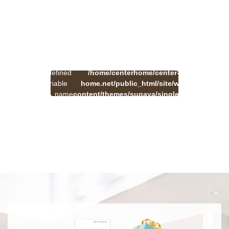
:
一
Undefined
/home/centerhome/center-
on
覧
Warning
variable
home.net/public_html/site/wp-
41
line
へ
$cat_name
content/themes/sugaya/single.php
戻
in
る